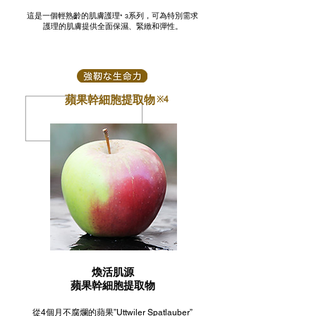
這是一個輕熟齡的肌膚護理
系列，可為特別需求
* 3
護理的肌膚提供全面保濕、緊緻和彈性。
蘋果幹細胞提取物
※4
煥活肌源
蘋果幹細胞提取物
從4個月不腐爛的蘋果”Uttwiler Spatlauber”