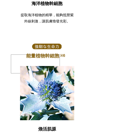
海洋植物幹細胞
提取海洋植物的精華，能夠抵禦紫
外線刺激，讓肌膚煥發光彩。
能量植物幹細胞
※6
煥活肌源