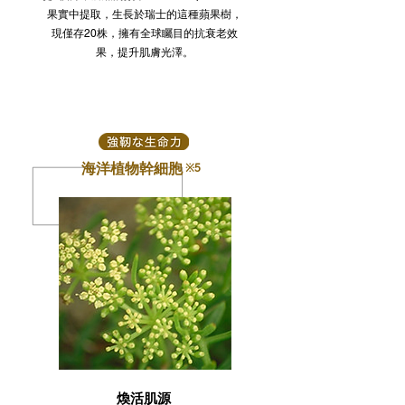
果實中提取，生長於瑞士的這種蘋果樹，
現僅存20株，擁有全球矚目的抗衰老效
果，提升肌膚光澤。
海洋植物幹細胞
※5
煥活肌源