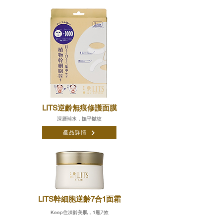
LITS逆齡無痕修護面膜
深層補水，撫平皺紋
產品詳情
LITS幹細胞逆齡7合1面霜
Keep住凍齡美肌，1瓶7效