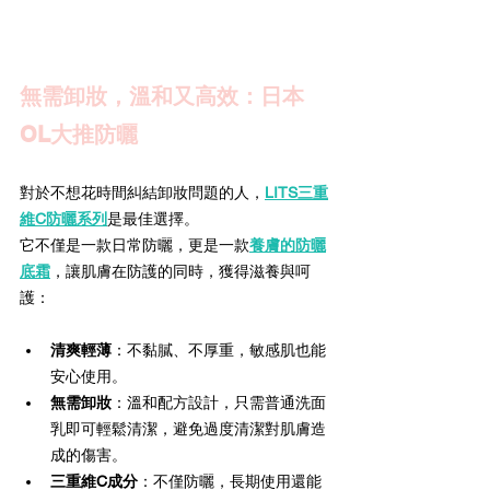
無需卸妝，溫和又高效：日本
OL大推防曬
對於不想花時間糾結卸妝問題的人，
LITS三重
維C防曬系列
是最佳選擇。
它不僅是一款日常防曬，更是一款
養膚的防曬
底霜
，讓肌膚在防護的同時，獲得滋養與呵
護：
清爽輕薄
：不黏膩、不厚重，敏感肌也能
安心使用。
無需卸妝
：溫和配方設計，只需普通洗面
乳即可輕鬆清潔，避免過度清潔對肌膚造
成的傷害。
三重維C成分
：不僅防曬，長期使用還能