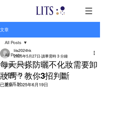
文章
All Posts
lits2024hk
All Posts
2025年5月27日
讀畢需時 3 分鐘
每天只搽防曬不化妝需要卸
逆齡の系列
妝嗎？教你3招判斷
保濕系列
維C系列
已更新：
2025年6月19日