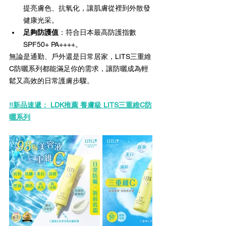
提亮膚色、抗氧化，讓肌膚從裡到外散發
健康光采。
足夠防護值
：符合日本最高防護指數 
SPF50+ PA++++。
無論是通勤、戶外還是日常居家，LITS三重維
C防曬系列都能滿足你的需求，讓防曬成為輕
鬆又高效的日常護膚步驟。
‼️
新品速遞： LDK
推薦 
養膚級 LITS三重維C防
曬系列