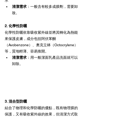
求
清潔需求
：一般含有較多成膜劑，需要卸
妝。
2. 化學性防曬
化學性防曬依靠吸收紫外線並將其轉化為熱能
來保護皮膚，成分包括阿伏苯酮
（Avobenzone）、奧克立林（Octocrylene）
等，質地輕薄、容易推開。
清潔需求
：用一般潔面乳產品洗面就可以
卸除。
3. 混合型防曬 
結合了物理和化學防曬的優點，既有物理膜的
保護，又有吸收紫外線的效果，但清潔方式取