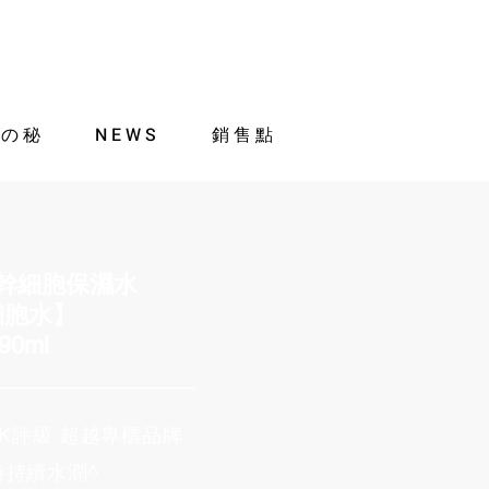
肌の秘
NEWS
銷售點
物幹細胞保濕水
細胞水】
90ml
DK評級 超越專櫃品牌
時持續水潤^