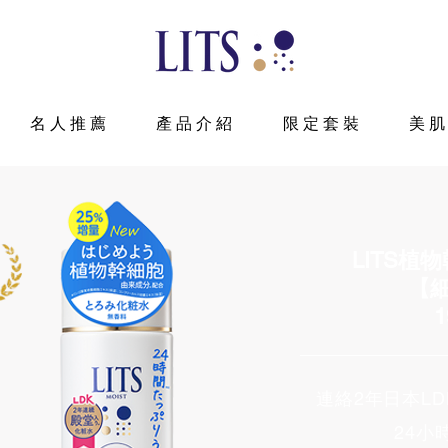
名人推薦
產品介紹
限定套裝
美
LITS植
【
1
連絡2年日本L
24小