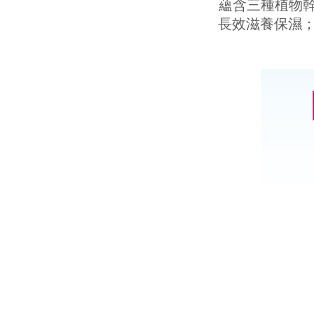
蘊含三種植物
長效滋養保濕；