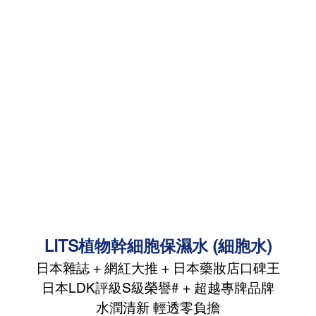
LITS植物幹細胞保濕水 (細胞水)
日本雜誌 + 網紅大推 + 日本藥妝店口碑王
日本LDK評級S級榮譽# + 超越專牌品牌
水潤清新 輕透零負擔