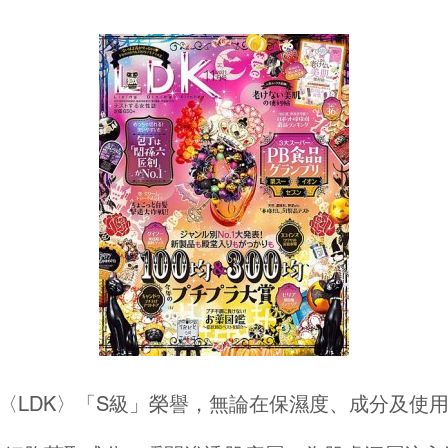
〈LDK〉「S級」榮譽，無論在保濕度、成分及使