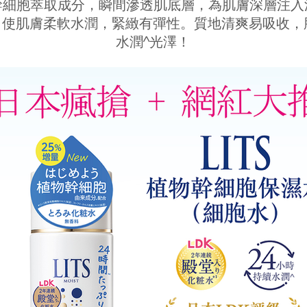
幹細胞萃取成分，瞬間滲透肌底層，為肌膚深層注入
使肌膚柔軟水潤，緊緻有彈性。質地清爽易吸收，肌
水潤^光澤！