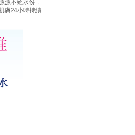
源源不絕水份，
膚24小時持續