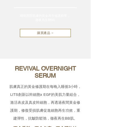
睡眠期間肌膚的黃金再生修護精華，
徹夜再生BB肌
購買產品 >
REVIVAL OVERNIGHT
SERUM
肌膚真正的黃金修護期在每晚入睡後3小時，
LITS創新以幹細胞x EGF的美肌力量組合，
激活表皮及真皮幹細胞，再透過夜間黃金修
護期，修復受損肌膚促進細胞再生功效，重
建彈性，抗皺防鬆弛，徹夜再生BB肌。