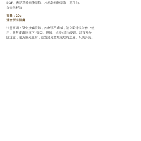
EGF、復活草幹細胞萃取、枸杞幹細胞萃取、再生油、
百香果籽油
容量：20g
適合所有肌膚
注意事項：避免接觸眼睛，如出現不適感，請立即沖洗並停止使
用。異常皮膚狀況下 (傷口、腫脹、濕疹) 請勿使用。請存放於
陰涼處，避免陽光直射，並置於兒童無法取得之處。只供外用。
大人の肌に湧き上がるハリと弾力、本気のエ
イジングケア※に。