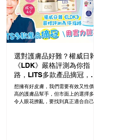
選對護膚品好難？權威日雜
《LDK》嚴格評測為你指
路，LITS多款產品摘冠，用
實力說話！
想擁有好皮膚，我們需要有效又性價比
高的護膚品幫手，但市面上的選擇多得
令人眼花撩亂，要找到真正適合自己的
好物並不容易，這時權威的評測就成了
重要的參考。日本美容雜誌《LDK the
Beauty（LDK）》就經常對各類護膚
品、化妝品、生活用品進行評測，為大
眾遴選出優質產品，各大...