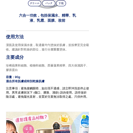
六合一功效，包括保濕水、精華、乳
液、乳霜、面膜、妝前
使用方法
潔面及使用保濕水後，取適量均勻塗抹於肌膚，並按摩至完全吸
收。建議針對乾燥的部位，進行分層重覆塗抹。
主要成分
珍稀蘋果幹細胞、植物幹細胞、西蕃蓮果精華、四大保濕因子、
膠原蛋白
容量：90g
適合所有肌膚或特別乾燥肌膚
注意事項：避免接觸眼睛，如出現不適感，請立即沖洗並停止使
用。異常皮膚狀況下 (傷口、腫脹、濕疹) 請勿使用。請存放於
陰涼處，避免陽光直射，並置於兒童無法取得之處。只供外用。