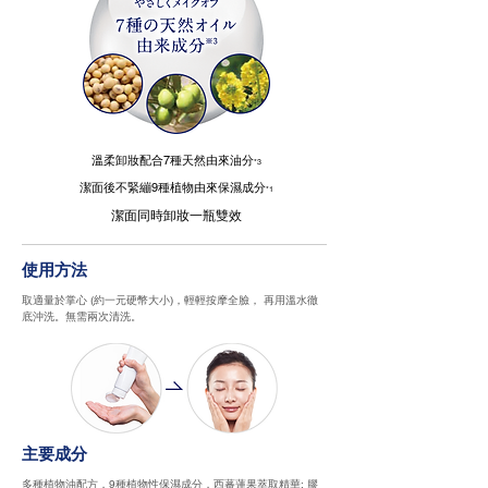
溫柔卸妝配合7種天然由來油分
*3
潔面後不緊繃9種植物由來保濕成分
*1
潔面同時卸妝一瓶雙效
使用方法
取適量於掌心 (約一元硬幣大小)，輕輕按摩全臉， 再用溫水徹
底沖洗。無需兩次清洗。
主要成分
多種植物油配方，9種植物性保濕成分，西蕃蓮果萃取精華; 膠