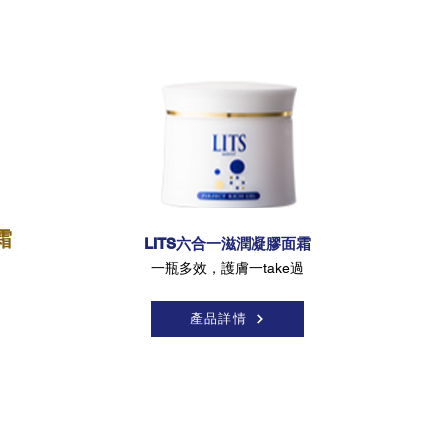
霜
LITS六合一滋潤凝膠面霜
一瓶多效，護膚一take過
產品詳情