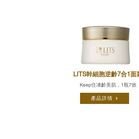
LITS幹細胞逆齡7合1面
Keep住凍齡美肌，1瓶7效
產品詳情