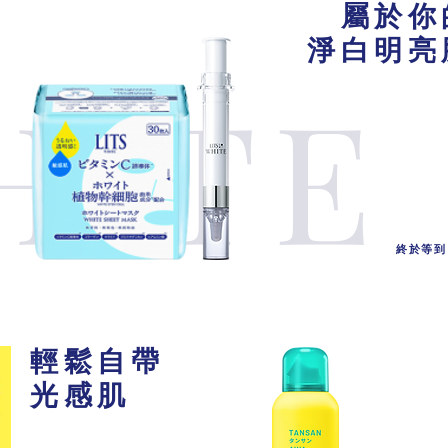
屬於你
淨白明亮
HITE
終於等到
輕鬆自帶
光感肌