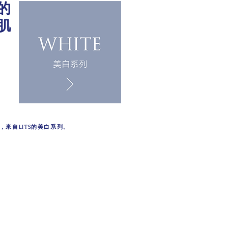
的
肌
，來自LITS的美白系列。