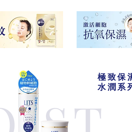
極致保
水潤系
OIST