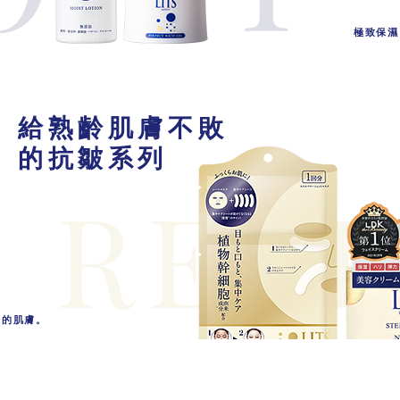
極致保濕
給熟齡肌膚不敗
的抗皺系列
REVI
澤的肌膚。